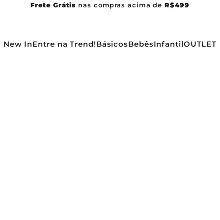
Frete Grátis
nas compras acima de
R$499
New In
Entre na Trend!
Básicos
Bebês
Infantil
OUTLET