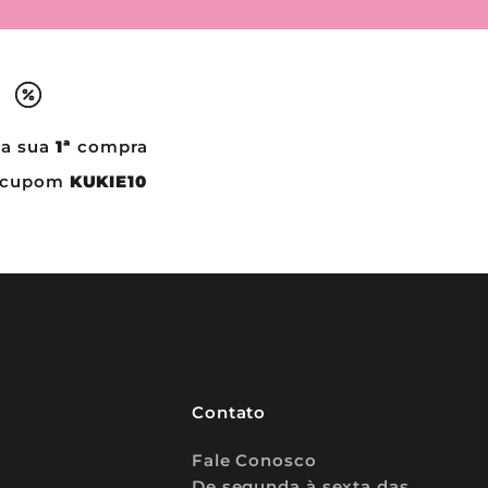
a sua
1ª
compra
o cupom
KUKIE10
Contato
Fale Conosco
De segunda à sexta das