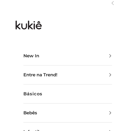
Pular para o conteúdo
Anterior
Kukiê
New In
N
Entre na Trend!
E
W
Básicos
S
L
Bebês
E