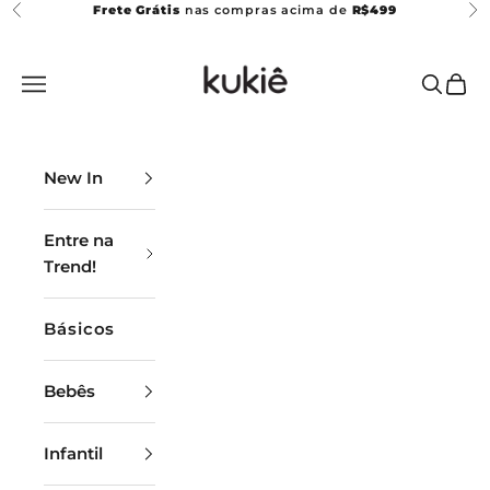
Pular para o conteúdo
Frete Grátis
nas compras acima de
R$499
Anterior
Pr
Kukiê
Abrir menu de navegação
Abrir p
Abrir
New In
Entre na
Trend!
Básicos
Bebês
Infantil