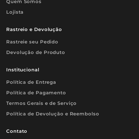
Quem Somos
s
i
Lojista
n
a
n
t
Rastreio e Devolução
e
s
Rastreie seu Pedido
❤️
Devolução de Produto
Institucional
REVA-
Política de Entrega
E
Política de Pagamento
Termos Gerais e de Serviço
Política de Devolução e Reembolso
Contato