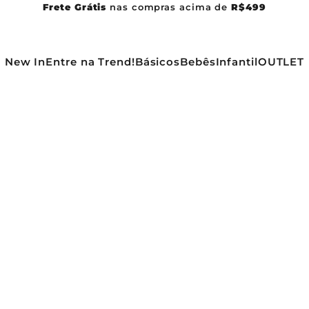
Frete Grátis
nas compras acima de
R$499
New In
Entre na Trend!
Básicos
Bebês
Infantil
OUTLET