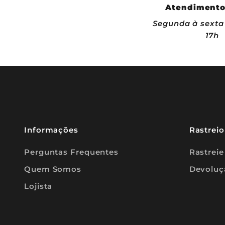
Atendimento
e
s
Segunda à sexta
e
x
17h
c
l
u
s
i
v
a
s
p
a
r
a
Informações
Rastrei
a
s
Perguntas Frequentes
Rastreie
s
i
n
Quem Somos
Devoluç
a
n
Lojista
t
e
s
❤️