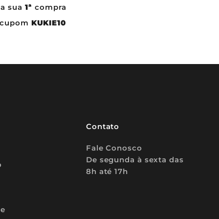
a sua
1ª
compra
o cupom
KUKIE10
Contato
Fale Conosco
De segunda à sexta das
o
8h até 17h
 e