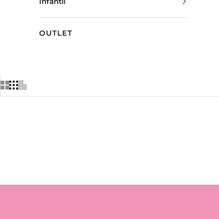
Infantil
T
T
OUTLET
E
R
I
n
s
c
r
e
v
a
-
s
e
e
r
e
c
e
b
a
a