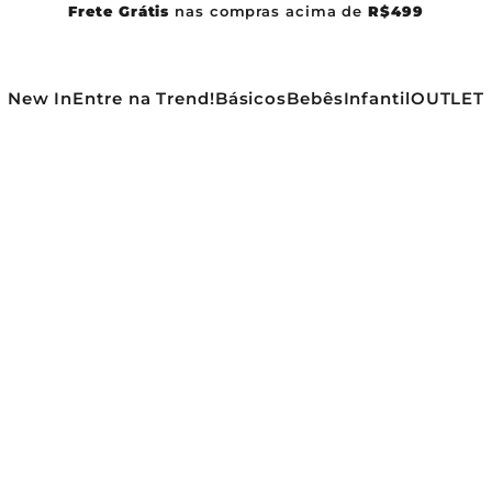
Frete Grátis
nas compras acima de
R$499
New In
Entre na Trend!
Básicos
Bebês
Infantil
OUTLET