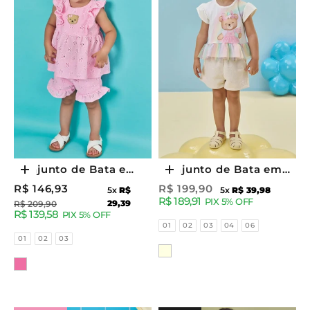
Conjunto de Bata e
Conjunto de Bata em
Escolher opções
Escolher opções
Shorts em Malha Laise
Cotton e Tule com
Preço promocional
Preço promocional
R$ 146,93
R$ 199,90
5x
R$
5x
R$ 39,98
R$ 189,91
85519 Kukiê Bebê
Elastano e Shorts em
PIX 5% OFF
Preço normal
29,39
R$ 209,90
R$ 139,58
PIX 5% OFF
Menina
Moletom Linho sem
Tamanhos
01
02
03
04
06
Pelúcia 95350 Kukiê
Tamanhos
01
02
03
Cor
Infantil Menina
Cor