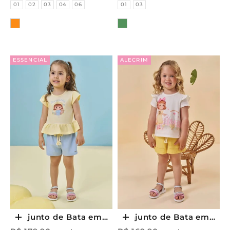
Tamanhos
Tamanhos
01
02
03
04
06
01
03
Menina
Infantil Menina
Cor
Cor
ESSENCIAL
ALECRIM
Conjunto de Bata em
Conjunto de Bata em
Escolher opções
Escolher opções
Meia Malha e Shorts
Meia Malha e Shorts