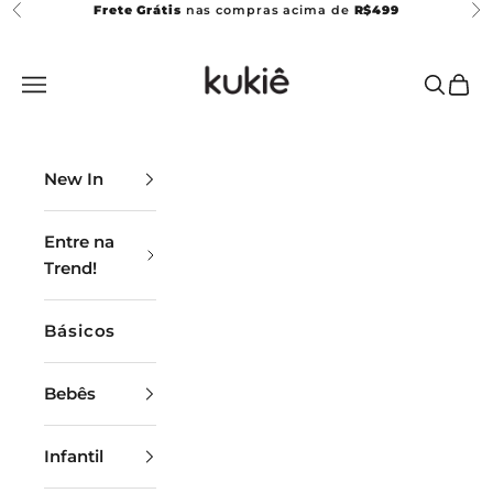
Pular para o conteúdo
Frete Grátis
nas compras acima de
R$499
Anterior
Pr
Kukiê
Abrir menu de navegação
Abrir p
Abrir
New In
Entre na
Trend!
Básicos
Bebês
Infantil