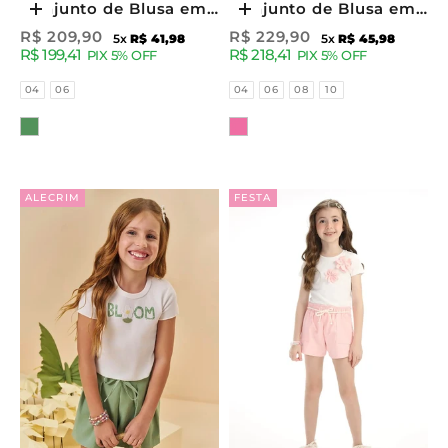
Conjunto de Blusa em
Conjunto de Blusa em
Escolher opções
Escolher opções
Canelado de Viscose e
Canelado e Saia em
Preço promocional
Preço promocional
R$ 209,90
R$ 229,90
5x
R$ 41,98
5x
R$ 45,98
R$ 199,41
R$ 218,41
Shorts em Moletom
Viscose (com Shorts
PIX 5% OFF
PIX 5% OFF
Linho sem Pelúcia
Embutido) 96383 Kukiê
Tamanhos
Tamanhos
04
06
04
06
08
10
98034 Kukiê Infantil
Infantil Menina
Cor
Cor
Menina
ALECRIM
FESTA