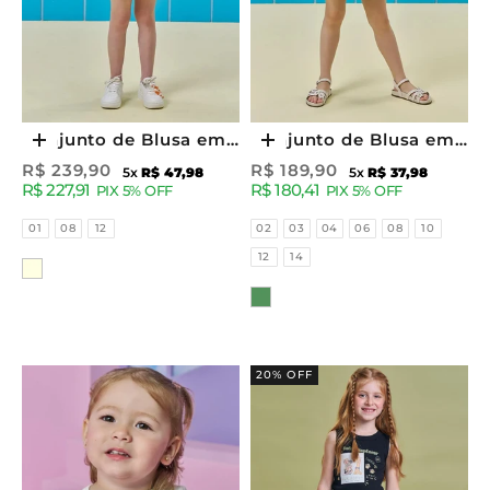
Conjunto de Blusa em
Conjunto de Blusa em
Escolher opções
Escolher opções
Canelado e Shorts em
Canelado Liz e Short
Preço promocional
Preço promocional
R$ 239,90
R$ 189,90
5x
R$ 47,98
5x
R$ 37,98
R$ 227,91
R$ 180,41
Tecido Sensoriale
Saia em Tecido Brend
PIX 5% OFF
PIX 5% OFF
93679 Kukiê Infantil
de Viscose 93640
Tamanhos
Tamanhos
01
08
12
02
03
04
06
08
10
Menina
Kukiê Infantil Menina
12
14
Cor
Cor
20% OFF