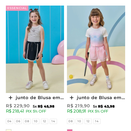
ESSENCIAL
Conjunto de Blusa em
Conjunto de Blusa em
Escolher opções
Escolher opções
Cotton Fio Tinto e
Malha com Proteção
Preço promocional
Preço promocional
R$ 229,90
R$ 219,90
5x
R$ 45,98
5x
R$ 43,98
R$ 218,41
R$ 208,91
Short Saia em Moletom
UV50+ e Shorts em Air
PIX 5% OFF
PIX 5% OFF
sem Pelúcia 95316
Tech e Tela 96958
Tamanhos
Tamanhos
04
06
08
10
12
14
08
10
12
14
Kukiê Infantil Menina
Kukiê Infantil Menina