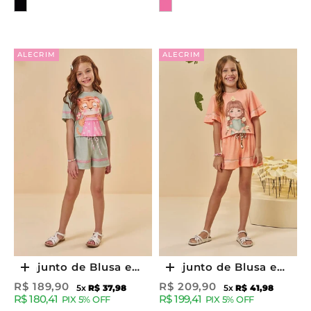
Cor
Cor
ALECRIM
ALECRIM
Conjunto de Blusa e
Conjunto de Blusa e
Escolher opções
Escolher opções
Shorts em Malha Fresh
Shorts em Malha Fresh
Preço promocional
Preço promocional
R$ 189,90
R$ 209,90
5x
R$ 37,98
5x
R$ 41,98
R$ 180,41
R$ 199,41
95020 Kukiê Infantil
95026 Kukiê Infantil
PIX 5% OFF
PIX 5% OFF