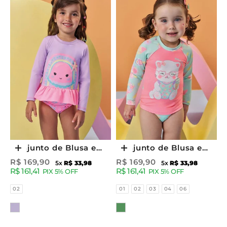
Conjunto de Blusa e
Conjunto de Blusa e
Escolher opções
Escolher opções
Calcinha em Malha
Calcinha em Malha
Preço promocional
Preço promocional
R$ 169,90
R$ 169,90
5x
R$ 33,98
5x
R$ 33,98
R$ 161,41
R$ 161,41
com Proteção UV50+
com Proteção UV50+
PIX 5% OFF
PIX 5% OFF
96254 Kukiê Infantil
96262 Kukiê Infantil
Tamanhos
Tamanhos
02
01
02
03
04
06
Menina
Menina
Cor
Cor