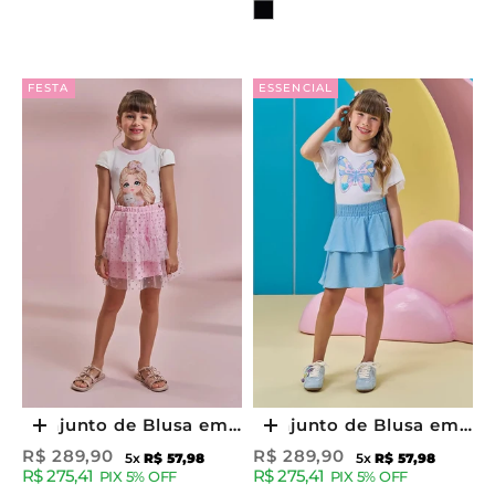
Cor
FESTA
ESSENCIAL
Conjunto de Blusa em
Conjunto de Blusa em
Escolher opções
Escolher opções
Cotton e Saia em Tule
Cotton e Saia em
Preço promocional
Preço promocional
R$ 289,90
R$ 289,90
5x
R$ 57,98
5x
R$ 57,98
R$ 275,41
R$ 275,41
Glitter Estrelas (com
Viscose (com Shorts
PIX 5% OFF
PIX 5% OFF