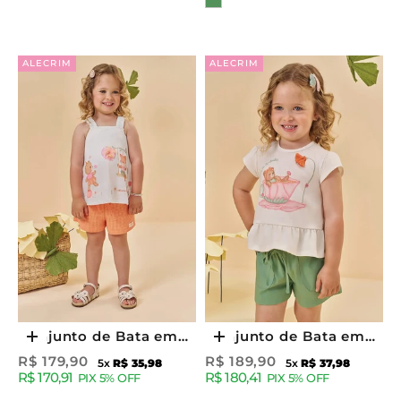
Cor
ALECRIM
ALECRIM
Conjunto de Bata em
Conjunto de Bata em
Escolher opções
Escolher opções
Malha Fresh e Shorts
Malha Fresh e Shorts
Preço promocional
Preço promocional
R$ 179,90
R$ 189,90
5x
R$ 35,98
5x
R$ 37,98
R$ 170,91
R$ 180,41
em Malha Big Waffle
em Tricoline com
PIX 5% OFF
PIX 5% OFF
96033 Kukiê Infantil
Elastano 95262 Kukiê