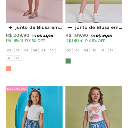
Conjunto de Blusa em
Conjunto de Blusa em
Escolher opções
Escolher opções
Cotton e Short Saia em
Cotton e Shorts em
Preço promocional
Preço promocional
R$ 209,90
R$ 189,90
5x
R$ 41,98
5x
R$ 37,98
R$ 199,41
R$ 180,41
Tecido Listrado Shine
Cotelê 93938 Kukiê
PIX 5% OFF
PIX 5% OFF
93655 Kukiê Infantil
Infantil Menina
Tamanhos
Tamanhos
02
03
04
06
08
10
02
04
08
10
12
14
Menina
12
14
Cor
Cor
ESSENCIAL