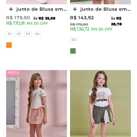
Conjunto de Blusa em
Conjunto de Blusa em
Escolher opções
Escolher opções
Cotton e Short Saia em
Cotton e Short Saia em
Preço promocional
Preço promocional
R$ 179,90
R$ 143,92
5x
R$ 35,98
5x
R$
R$ 170,91
Moletom sem Pelúcia
Molevisco 93020 Kukiê
PIX 5% OFF
Preço normal
28,78
R$ 179,90
R$ 136,72
PIX 5% OFF
95249 Kukiê Infantil
Infantil Menina
Tamanhos
01
02
03
04
Menina
Tamanhos
02
Cor
Cor
FESTA