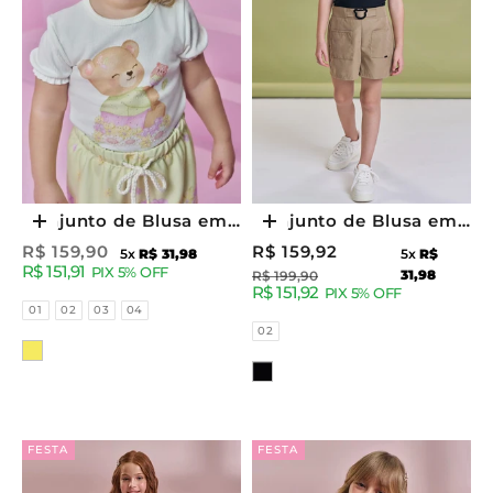
Conjunto de Blusa em
Conjunto de Blusa em
Escolher opções
Escolher opções
Canelado Liz e Shorts
Canelado Liz e Shorts
Preço promocional
Preço promocional
R$ 159,90
R$ 159,92
5x
R$ 31,98
5x
R$
R$ 151,91
em Molecotton 94223
em Sarja com Elastano
PIX 5% OFF
Preço normal
31,98
R$ 199,90
R$ 151,92
PIX 5% OFF
Kukiê Infantil Menina
93884 Kukiê Infantil
Tamanhos
01
02
03
04
Menina
Tamanhos
02
Cor
Cor
FESTA
FESTA