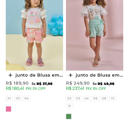
Conjunto de Blusa em
Conjunto de Blusa em
Escolher opções
Escolher opções
Cotton e Shorts em
Cotton e Shorts Saia
Preço promocional
Preço promocional
R$ 189,90
R$ 249,90
5x
R$ 37,98
5x
R$ 49,98
R$ 180,41
R$ 237,41
Molecotton 95232
em Tricoline Listrado
PIX 5% OFF
PIX 5% OFF
Kukiê Infantil Menina
97131 Kukiê Infantil
Tamanhos
Tamanhos
01
03
04
02
03
04
06
08
10
Menina
12
Cor
Cor