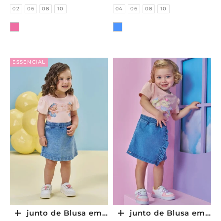
Shorts Embutido)
Embutido) 96682 Kukiê
Tamanhos
Tamanhos
02
06
08
10
04
06
08
10
96790 Kukiê Infantil
Infantil Menina
Cor
Cor
Menina
ESSENCIAL
Conjunto de Blusa em
Conjunto de Blusa em
Escolher opções
Escolher opções