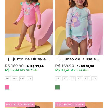
Conjunto de Blusa e
Conjunto de Blusa e
Escolher opções
Escolher opções
Calcinha com Proteção
Calcinha em Malha
Preço promocional
Preço promocional
R$ 169,90
R$ 169,90
5x
R$ 33,98
5x
R$ 33,98
R$ 161,41
R$ 161,41
UV50+ 96256 Kukiê
com Proteção UV50+
PIX 5% OFF
PIX 5% OFF
Infantil Menina
93237 Kukiê Bebê
Tamanhos
Tamanhos
01
03
04
06
M
G
GG
01
02
03
Menina
Cor
Cor
PROTEÇÃO UV 50+
PROTEÇÃO UV 50+