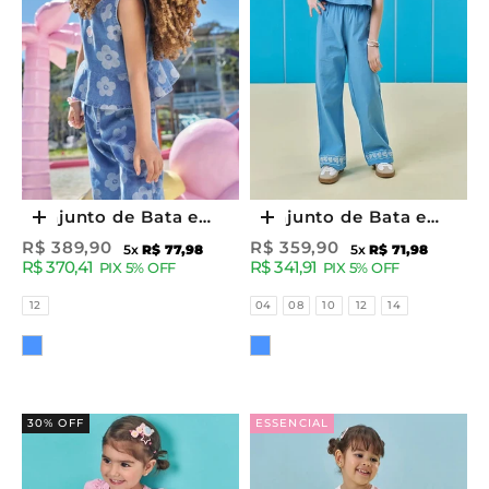
Conjunto de Bata e
Conjunto de Bata e
Escolher opções
Escolher opções
Calça em Jeans 95069
Calça Wide Leg em
Preço promocional
Preço promocional
R$ 389,90
R$ 359,90
5x
R$ 77,98
5x
R$ 71,98
R$ 370,41
R$ 341,91
Kukiê Infantil Menina
Linho Santorine 95879
PIX 5% OFF
PIX 5% OFF
Kukiê Infantil Menina
Tamanhos
Tamanhos
12
04
08
10
12
14
Cor
Cor
30% OFF
ESSENCIAL