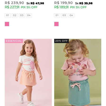
Cotton e Short Saia em
Cotton e Short Saia em
Preço promocional
Preço promocional
R$ 239,90
R$ 199,90
5x
R$ 47,98
5x
R$ 39,98
R$ 227,91
R$ 189,91
Jeans com Elastano
Jeans Guga com
PIX 5% OFF
PIX 5% OFF
95252 Kukiê Infantil
Elastano 92956 Kukiê
Tamanhos
Tamanhos
01
02
03
04
01
03
04
Menina
Infantil Menina
Cor
Cor
ESSENCIAL
20% OFF