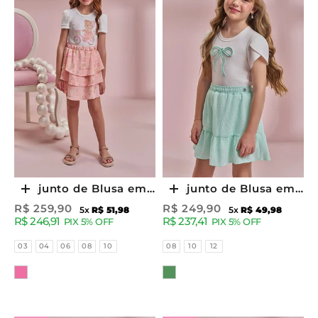
Conjunto de Blusa em
Conjunto de Blusa em
Escolher opções
Escolher opções
Cotton e Saia em Light
Cotton e Saia em
Preço promocional
Preço promocional
R$ 259,90
R$ 249,90
5x
R$ 51,98
5x
R$ 49,98
R$ 246,91
R$ 237,41
Peach (com Shorts
Tricoline Listrado 96431
PIX 5% OFF
PIX 5% OFF
Embutido) 96520 Kukiê
Kukiê Infantil Menina
Tamanhos
Tamanhos
03
04
06
08
10
08
10
12
Infantil Menina
Cor
Cor