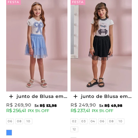
FESTA
FESTA
Conjunto de Blusa em
Conjunto de Blusa em
Escolher opções
Escolher opções
Cotton e Saia em Tule
Cotton e Saia em Tule
Preço promocional
Preço promocional
R$ 269,90
R$ 249,90
5x
R$ 53,98
5x
R$ 49,98
R$ 256,41
R$ 237,41
com Elastano (com
Glitter Estrelas (com
PIX 5% OFF
PIX 5% OFF
Shorts Embutido)
Shorts Embutido)
Tamanhos
Tamanhos
06
08
10
02
03
04
06
08
10
96787 Kukiê Infantil
96789 Kukiê Infantil
12
Cor
Menina
Menina