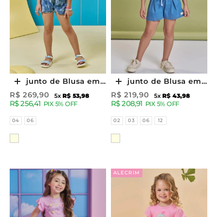
Conjunto de Blusa em
Conjunto de Blusa em
Escolher opções
Escolher opções
Cotton e Shorts em
Cotton e Shorts em
Preço promocional
Preço promocional
R$ 269,90
R$ 219,90
5x
R$ 53,98
5x
R$ 43,98
R$ 256,41
R$ 208,91
Jeans 95347 Kukiê
Jeans com Elastano
PIX 5% OFF
PIX 5% OFF
Infantil Menina
92986 Kukiê Infantil
Tamanhos
Tamanhos
04
06
02
03
06
12
Menina
Cor
Cor
ALECRIM