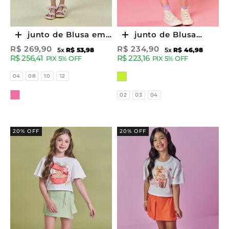
Conjunto de Blusa em
Conjunto de Blusa
Escolher opções
Escolher opções
Canelado e Saia em
Boxy em Air Flow e
Preço promocional
Preço promocional
R$ 269,90
R$ 234,90
5x
R$ 53,98
5x
R$ 46,98
R$ 256,41
R$ 223,16
Tela (com Shorts
Shorts Saia em Sarja
PIX 5% OFF
PIX 5% OFF
Embutido) 96597 Kukiê
Onix com Elastano
Tamanhos
Cor
04
08
10
12
Infantil Menina
72966 Kukiê
Cor
Tamanhos
02
03
04
20% OFF
20% OFF