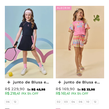
ALECRIM
Conjunto de Blusa e
Conjunto de Blusa e
Escolher opções
Escolher opções
Saia Esportiva em
Shorts em Malha Fresh
Preço promocional
Preço promocional
R$ 229,90
R$ 169,90
5x
R$ 45,98
5x
R$ 33,98
R$ 218,41
R$ 161,41
Poliamida (com Shorts
94610 Kukiê Infantil
PIX 5% OFF
PIX 5% OFF
Embutido) 96956 Kukiê
Menina
Tamanhos
Tamanhos
06
12
02
03
04
06
10
12
Infantil Menina