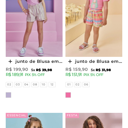
Conjunto de Blusa em
Conjunto de Blusa em
Escolher opções
Escolher opções
Cotton e Shorts em
Cotton e Shorts em
Preço promocional
Preço promocional
R$ 199,90
R$ 159,90
5x
R$ 39,98
5x
R$ 31,98
R$ 189,91
R$ 151,91
Linho Listrado 93661
Malha Fresh 95261
PIX 5% OFF
PIX 5% OFF
Kukiê Infantil Menina
Kukiê Infantil Menina
Tamanhos
Tamanhos
02
03
04
08
10
12
01
02
06
Cor
Cor
ESSENCIAL
FESTA