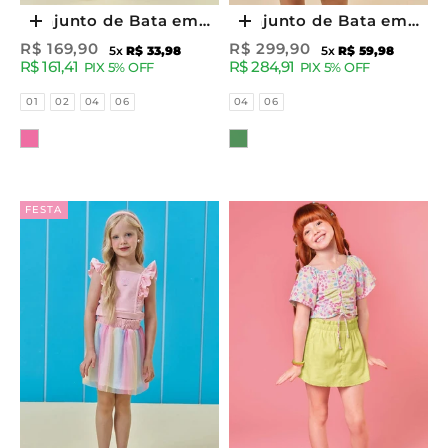
Conjunto de Bata em
Conjunto de Bata em
Escolher opções
Escolher opções
Meia Malha e Shorts
Tecido Blend de Linho
Preço promocional
Preço promocional
R$ 169,90
R$ 299,90
5x
R$ 33,98
5x
R$ 59,98
R$ 161,41
R$ 284,91
em Moletom 95228
e Shorts em Sarja com
PIX 5% OFF
PIX 5% OFF
Kukiê Infantil Menina
Elastano. 95113 Kukiê
Tamanhos
Tamanhos
01
02
04
06
04
06
Infantil Menina
Cor
Cor
FESTA