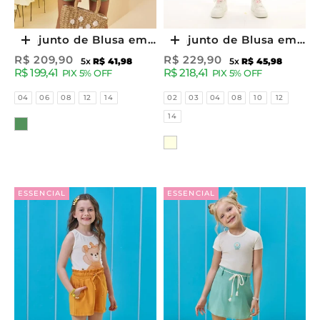
Conjunto de Blusa em
Conjunto de Blusa em
Escolher opções
Escolher opções
Canelado e Shorts em
Canelado e Shorts em
Preço promocional
Preço promocional
R$ 209,90
R$ 229,90
5x
R$ 41,98
5x
R$ 45,98
R$ 199,41
R$ 218,41
Cupro 95545 Kukiê
Malha Twill Brilho
PIX 5% OFF
PIX 5% OFF
Infantil Menina
93662 Kukiê Infantil
Tamanhos
Tamanhos
04
06
08
12
14
02
03
04
08
10
12
Menina
14
Cor
Cor
ESSENCIAL
ESSENCIAL