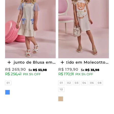
Conjunto de Blusa em
Vestido em Molecotton
Escolher opções
Escolher opções
Suedine e Tule com
97899 Kukiê Infantil
Preço promocional
Preço promocional
R$ 269,90
R$ 179,90
5x
R$ 53,98
5x
R$ 35,98
R$ 256,41
R$ 170,91
Elastano e Salopete em
Menina
PIX 5% OFF
PIX 5% OFF
Linho Santori com
Tamanhos
Tamanhos
01
01
02
03
04
06
08
Elastano. 96878 Kukiê
10
Cor
Infantil Menina
Cor