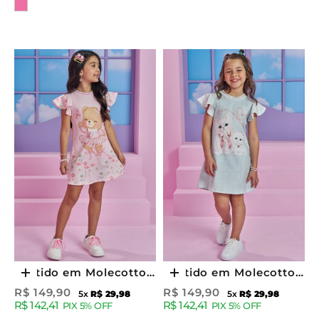
Cor
W
S
L
E
T
T
E
R
I
n
s
c
r
Vestido em Molecotton
Vestido em Molecotton
Escolher opções
Escolher opções
e
v
93747 Kukiê Infantil
93748 Kukiê Infantil
Preço promocional
Preço promocional
R$ 149,90
R$ 149,90
5x
R$ 29,98
5x
R$ 29,98
a
R$ 142,41
R$ 142,41
Menina
Menina
PIX 5% OFF
PIX 5% OFF
-