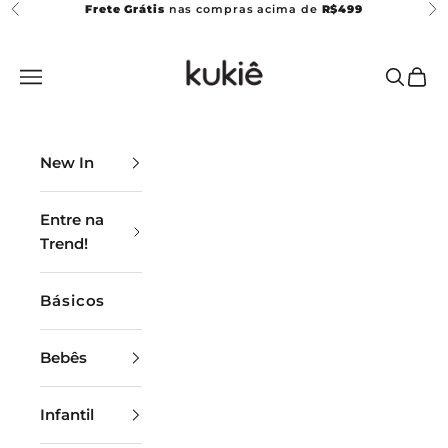
Pular para o conteúdo
Frete Grátis
nas compras acima de
R$499
Anterior
Pr
Kukiê
Abrir menu de navegação
Abrir p
Abrir
New In
Entre na
Trend!
Básicos
Bebês
Infantil