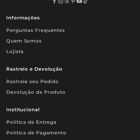
a
s
p
a
Informações
r
a
Perguntas Frequentes
a
s
Quem Somos
s
i
Lojista
n
a
n
t
Rastreio e Devolução
e
s
Rastreie seu Pedido
❤️
Devolução de Produto
Institucional
REVA-
Política de Entrega
E
Política de Pagamento