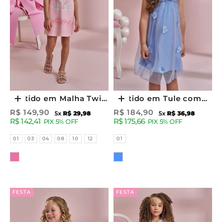
Vestido em Malha Twill
Vestido em Tule com
Escolher opções
Escolher opções
Brilho e Molecotton
Elastano 96515 Kukiê
Preço promocional
Preço promocional
R$ 149,90
R$ 184,90
5x
R$ 29,98
5x
R$ 36,98
R$ 142,41
R$ 175,66
93795 Kukiê Infantil
Infantil Menina
PIX 5% OFF
PIX 5% OFF
Menina
Tamanhos
Tamanhos
01
03
04
08
10
12
01
Cor
Cor
FESTA
FESTA