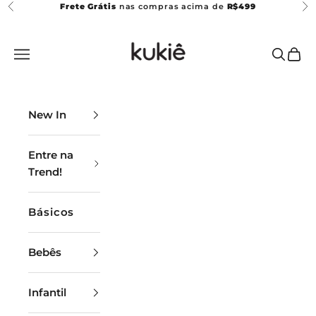
Pular para o conteúdo
Frete Grátis
nas compras acima de
R$499
Anterior
Pr
N
Kukiê
E
Abrir menu de navegação
Abrir p
Abrir
W
S
New In
L
E
Entre na
T
Trend!
T
Básicos
E
R
Bebês
I
n
Infantil
s
c
r