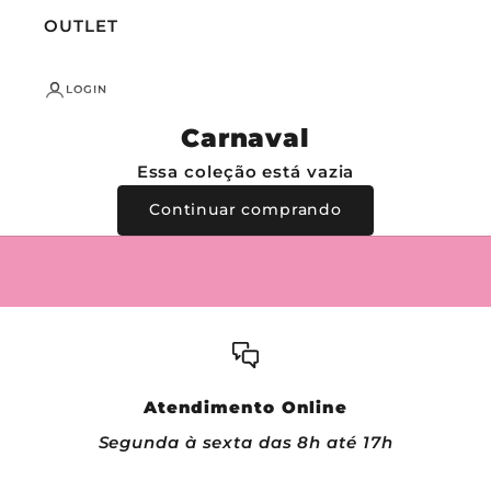
e
OUTLET
v
a
-
s
LOGIN
e
e
Carnaval
r
e
Essa coleção está vazia
c
e
Continuar comprando
b
a
a
s
p
r
o
m
o
ç
õ
e
Atendimento Online
s
e
Segunda à sexta das 8h até 17h
x
c
l