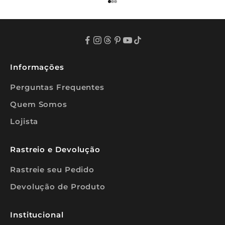
Ir para item 1
Ir para item 2
Ir para item 3
u
s
i
v
a
s
p
a
Informações
r
a
Perguntas Frequentes
a
s
Quem Somos
s
i
Lojista
n
a
n
t
Rastreio e Devolução
e
s
Rastreie seu Pedido
❤️
Devolução de Produto
Institucional
REVA-