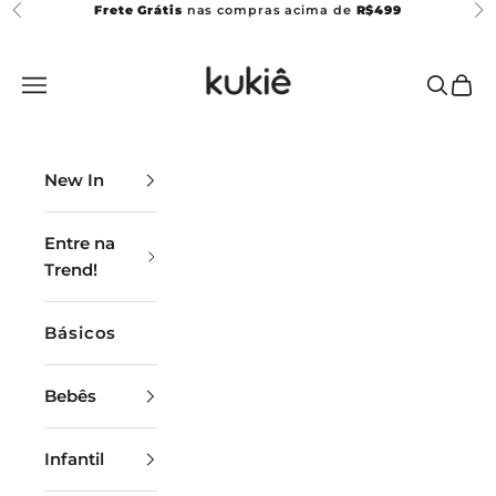
Pular para o conteúdo
Frete Grátis
nas compras acima de
R$499
Anterior
Pr
Kukiê
Abrir menu de navegação
Abrir p
Abrir
New In
Entre na
Trend!
N
E
Básicos
W
Bebês
S
L
Infantil
E