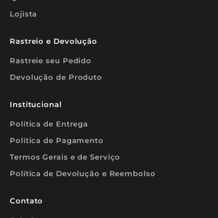
i
Lojista
n
a
n
t
Rastreio e Devolução
e
s
Rastreie seu Pedido
❤️
Devolução de Produto
Institucional
REVA-
Política de Entrega
E
Política de Pagamento
Termos Gerais e de Serviço
Política de Devolução e Reembolso
Contato