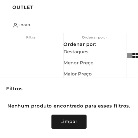
OUTLET
T
T
LOGIN
E
Filtrar
Ordenar por:
R
Ordenar por:
Destaques
I
n
Menor Preço
s
c
r
Maior Preço
e
v
a
Filtros
-
s
e
Nenhum produto encontrado para esses filtros.
e
r
e
Limpar
c
e
b
a